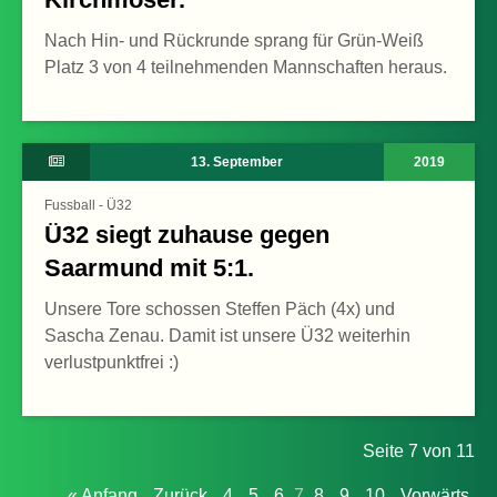
Nach Hin- und Rückrunde sprang für Grün-Weiß
Platz 3 von 4 teilnehmenden Mannschaften heraus.
13. September
2019
Fussball - Ü32
Ü32 siegt zuhause gegen
Saarmund mit 5:1.
Unsere Tore schossen Steffen Päch (4x) und
Sascha Zenau. Damit ist unsere Ü32 weiterhin
verlustpunktfrei :)
Seite 7 von 11
« Anfang
Zurück
4
5
6
7
8
9
10
Vorwärts