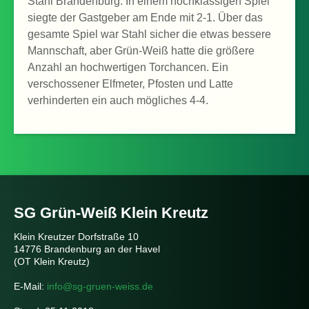
Stahl Brandenburg. In einem hochklassigen Spiel
siegte der Gastgeber am Ende mit 2-1. Über das
gesamte Spiel war Stahl sicher die etwas bessere
Mannschaft, aber Grün-Weiß hatte die größere
Anzahl an hochwertigen Torchancen. Ein
verschossener Elfmeter, Pfosten und Latte
verhinderten ein auch mögliches 4-4.
SG Grün-Weiß Klein Kreutz
Klein Kreutzer Dorfstraße 10
14776 Brandenburg an der Havel
(OT Klein Kreutz)
E-Mail:
info@sg-gruen-weiss.de