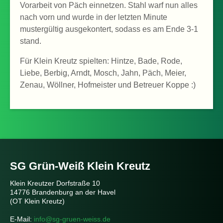
Vorarbeit von Päch einnetzen. Stahl warf nun alles
nach vorn und wurde in der letzten Minute
mustergültig ausgekontert, sodass es am Ende 3-1
stand.
Für Klein Kreutz spielten: Hintze, Bade, Rode,
Liebe, Berbig, Arndt, Mosch, Jahn, Päch, Meier,
Zenau, Wöllner, Hofmeister und Betreuer Koppe :)
SG Grün-Weiß Klein Kreutz
Klein Kreutzer Dorfstraße 10
14776 Brandenburg an der Havel
(OT Klein Kreutz)
E-Mail:
info@sg-gruen-weiss.de